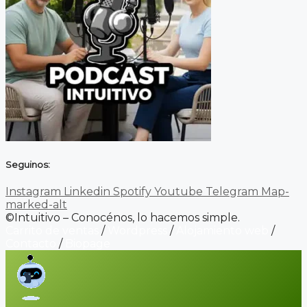
Seguinos:
Instagram
Linkedin
Spotify
Youtube
Telegram
Map-
marked-alt
©Intuitivo – Conocénos, lo hacemos simple.
Carrito de ventas
/
Wordpress
/
Alojamiento web
/
Contacto
/
Biopage