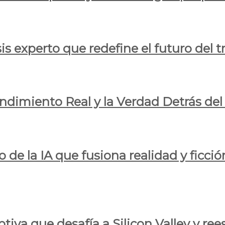
is experto que redefine el futuro del t
endimiento Real y la Verdad Detrás de
o de la IA que fusiona realidad y ficció
iva que desafía a Silicon Valley y reesc