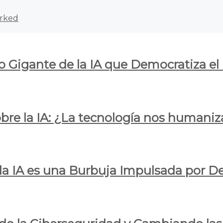
rked
o Gigante de la IA que Democratiza el
obre la IA: ¿La tecnología nos humani
e la IA es una Burbuja Impulsada por