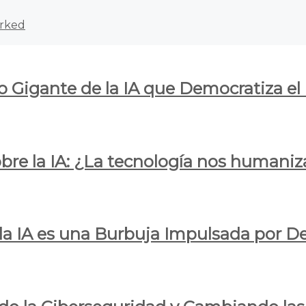
rked
o Gigante de la IA que Democratiza el
obre la IA: ¿La tecnología nos humani
e la IA es una Burbuja Impulsada por