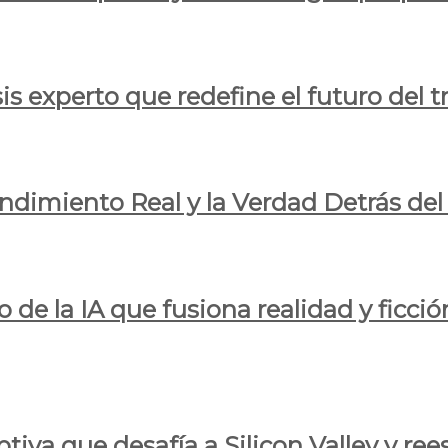
is experto que redefine el futuro del t
endimiento Real y la Verdad Detrás de
o de la IA que fusiona realidad y ficció
iva que desafía a Silicon Valley y reesc