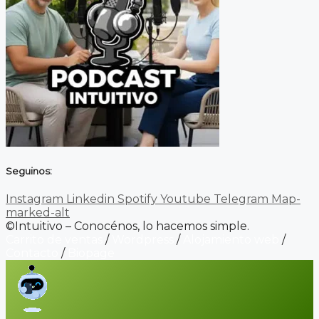
Seguinos:
Instagram
Linkedin
Spotify
Youtube
Telegram
Map-
marked-alt
©Intuitivo – Conocénos, lo hacemos simple.
Carrito de ventas
/
Wordpress
/
Alojamiento web
/
Contacto
/
Biopage