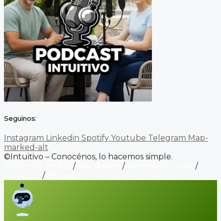
Seguinos:
Instagram
Linkedin
Spotify
Youtube
Telegram
Map-
marked-alt
©Intuitivo – Conocénos, lo hacemos simple.
Carrito de ventas
/
Wordpress
/
Alojamiento web
/
Contacto
/
Biopage