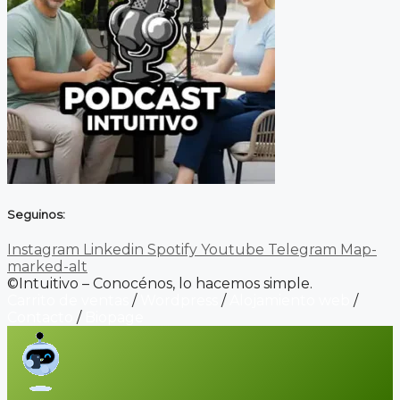
Seguinos:
Instagram
Linkedin
Spotify
Youtube
Telegram
Map-
marked-alt
©Intuitivo – Conocénos, lo hacemos simple.
Carrito de ventas
/
Wordpress
/
Alojamiento web
/
Contacto
/
Biopage