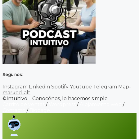
Seguinos:
Instagram
Linkedin
Spotify
Youtube
Telegram
Map-
marked-alt
©Intuitivo – Conocénos, lo hacemos simple.
Carrito de ventas
/
Wordpress
/
Alojamiento web
/
Contacto
/
Biopage