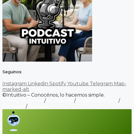
Seguinos:
Instagram
Linkedin
Spotify
Youtube
Telegram
Map-
marked-alt
©Intuitivo – Conocénos, lo hacemos simple.
Carrito de ventas
/
Wordpress
/
Alojamiento web
/
Contacto
/
Biopage