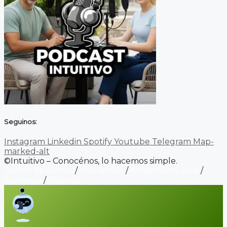
Seguinos:
Instagram
Linkedin
Spotify
Youtube
Telegram
Map-
marked-alt
©Intuitivo – Conocénos, lo hacemos simple.
Carrito de ventas
/
Wordpress
/
Alojamiento web
/
Contacto
/
Biopage