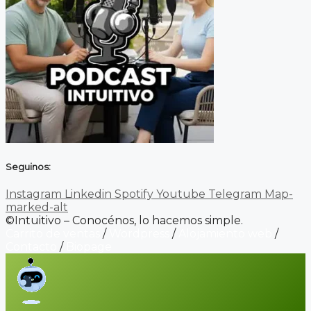
Seguinos:
Instagram
Linkedin
Spotify
Youtube
Telegram
Map-
marked-alt
©Intuitivo – Conocénos, lo hacemos simple.
Carrito de ventas
/
Wordpress
/
Alojamiento web
/
Contacto
/
Biopage