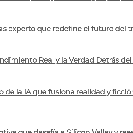
is experto que redefine el futuro del t
endimiento Real y la Verdad Detrás de
o de la IA que fusiona realidad y ficció
iva que desafía a Silicon Valley y reesc