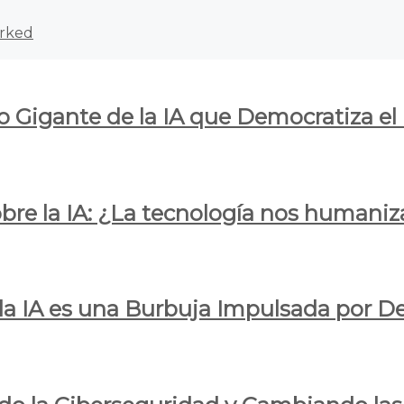
rked
o Gigante de la IA que Democratiza el
obre la IA: ¿La tecnología nos humani
e la IA es una Burbuja Impulsada por