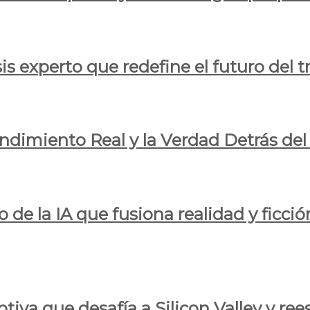
is experto que redefine el futuro del t
endimiento Real y la Verdad Detrás de
o de la IA que fusiona realidad y ficció
iva que desafía a Silicon Valley y reesc