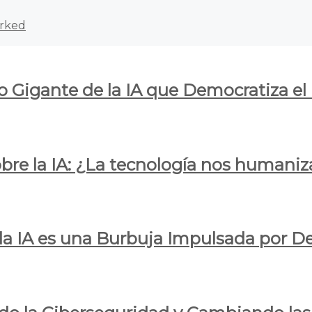
rked
o Gigante de la IA que Democratiza el
obre la IA: ¿La tecnología nos humani
e la IA es una Burbuja Impulsada por