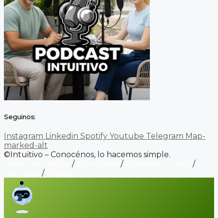
Seguinos:
Instagram
Linkedin
Spotify
Youtube
Telegram
Map-
marked-alt
©Intuitivo – Conocénos, lo hacemos simple.
Carrito de ventas
/
Wordpress
/
Alojamiento web
/
Contacto
/
Biopage