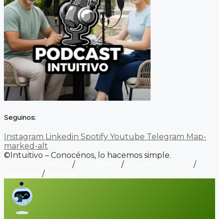
Seguinos:
Instagram
Linkedin
Spotify
Youtube
Telegram
Map-
marked-alt
©Intuitivo – Conocénos, lo hacemos simple.
Carrito de ventas
/
Wordpress
/
Alojamiento web
/
Contacto
/
Biopage