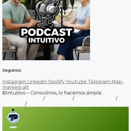
Seguinos:
Instagram
Linkedin
Spotify
Youtube
Telegram
Map-
marked-alt
©Intuitivo – Conocénos, lo hacemos simple.
Carrito de ventas
/
Wordpress
/
Alojamiento web
/
Contacto
/
Biopage