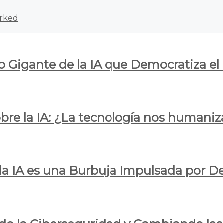
rked
o Gigante de la IA que Democratiza el
obre la IA: ¿La tecnología nos humani
e la IA es una Burbuja Impulsada por