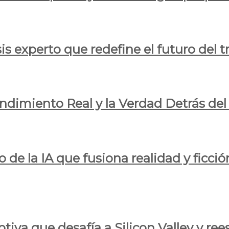
is experto que redefine el futuro del t
endimiento Real y la Verdad Detrás de
o de la IA que fusiona realidad y ficció
iva que desafía a Silicon Valley y reesc