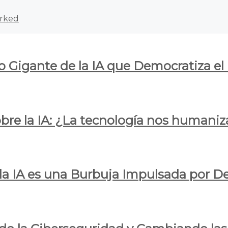
rked
o Gigante de la IA que Democratiza el
obre la IA: ¿La tecnología nos humani
e la IA es una Burbuja Impulsada por