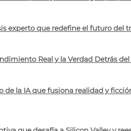
is experto que redefine el futuro del t
endimiento Real y la Verdad Detrás de
o de la IA que fusiona realidad y ficció
iva que desafía a Silicon Valley y reesc