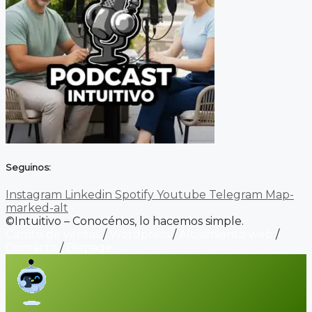
Seguinos:
Instagram
Linkedin
Spotify
Youtube
Telegram
Map-
marked-alt
©Intuitivo – Conocénos, lo hacemos simple.
Carrito de ventas
/
Wordpress
/
Alojamiento web
/
Contacto
/
Biopage