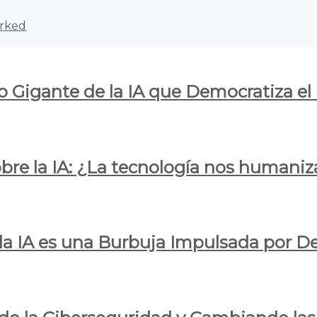
rked
o Gigante de la IA que Democratiza el
obre la IA: ¿La tecnología nos humani
e la IA es una Burbuja Impulsada por