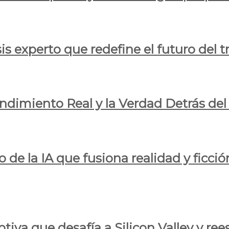
is experto que redefine el futuro del t
endimiento Real y la Verdad Detrás de
o de la IA que fusiona realidad y ficció
iva que desafía a Silicon Valley y reesc