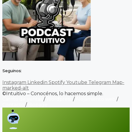
Seguinos:
Instagram
Linkedin
Spotify
Youtube
Telegram
Map-
marked-alt
©Intuitivo – Conocénos, lo hacemos simple.
Carrito de ventas
/
Wordpress
/
Alojamiento web
/
Contacto
/
Biopage