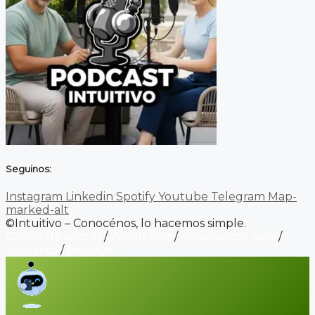
Seguinos:
Instagram
Linkedin
Spotify
Youtube
Telegram
Map-
marked-alt
©Intuitivo – Conocénos, lo hacemos simple.
Carrito de ventas
/
Wordpress
/
Alojamiento web
/
Contacto
/
Biopage