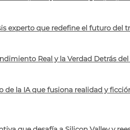
is experto que redefine el futuro del t
endimiento Real y la Verdad Detrás de
o de la IA que fusiona realidad y ficció
iva que desafía a Silicon Valley y reesc