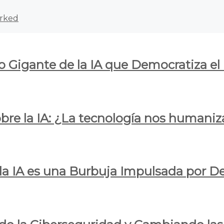
rked
o Gigante de la IA que Democratiza el
obre la IA: ¿La tecnología nos humani
e la IA es una Burbuja Impulsada por