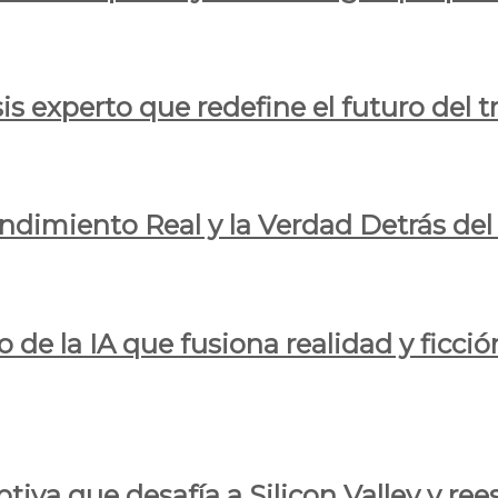
is experto que redefine el futuro del t
endimiento Real y la Verdad Detrás de
o de la IA que fusiona realidad y ficció
iva que desafía a Silicon Valley y reesc