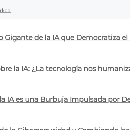
rked
o Gigante de la IA que Democratiza el
obre la IA: ¿La tecnología nos humani
e la IA es una Burbuja Impulsada por