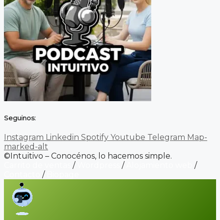
Seguinos:
Instagram
Linkedin
Spotify
Youtube
Telegram
Map-
marked-alt
©Intuitivo – Conocénos, lo hacemos simple.
Carrito de ventas
/
Wordpress
/
Alojamiento web
/
Contacto
/
Biopage