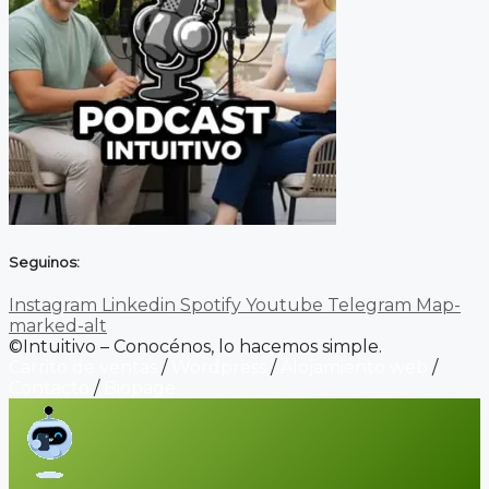
Seguinos:
Instagram
Linkedin
Spotify
Youtube
Telegram
Map-
marked-alt
©Intuitivo – Conocénos, lo hacemos simple.
Carrito de ventas
/
Wordpress
/
Alojamiento web
/
Contacto
/
Biopage