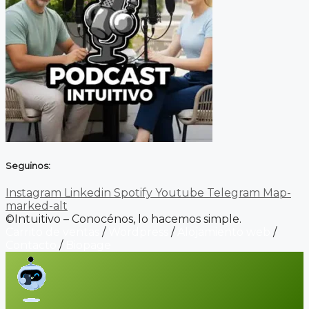
Seguinos:
Instagram
Linkedin
Spotify
Youtube
Telegram
Map-
marked-alt
©Intuitivo – Conocénos, lo hacemos simple.
Carrito de ventas
/
Wordpress
/
Alojamiento web
/
Contacto
/
Biopage