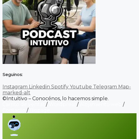
Seguinos:
Instagram
Linkedin
Spotify
Youtube
Telegram
Map-
marked-alt
©Intuitivo – Conocénos, lo hacemos simple.
Carrito de ventas
/
Wordpress
/
Alojamiento web
/
Contacto
/
Biopage