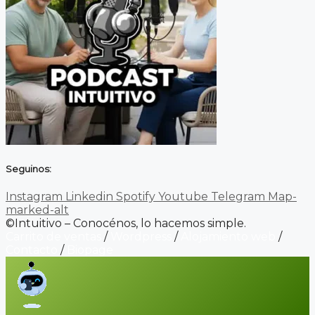
Seguinos:
Instagram
Linkedin
Spotify
Youtube
Telegram
Map-
marked-alt
©Intuitivo – Conocénos, lo hacemos simple.
Carrito de ventas
/
Wordpress
/
Alojamiento web
/
Contacto
/
Biopage