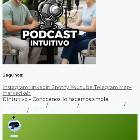
Seguinos:
Instagram
Linkedin
Spotify
Youtube
Telegram
Map-
marked-alt
©Intuitivo – Conocénos, lo hacemos simple.
Carrito de ventas
/
Wordpress
/
Alojamiento web
/
Contacto
/
Biopage