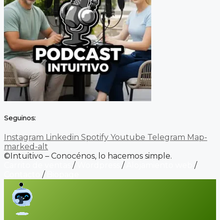
Seguinos:
Instagram
Linkedin
Spotify
Youtube
Telegram
Map-
marked-alt
©Intuitivo – Conocénos, lo hacemos simple.
Carrito de ventas
/
Wordpress
/
Alojamiento web
/
Contacto
/
Biopage