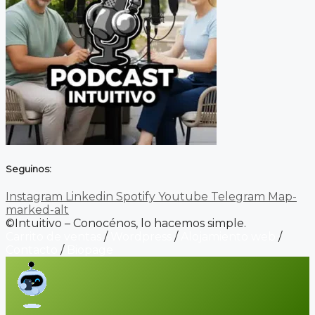
Seguinos:
Instagram
Linkedin
Spotify
Youtube
Telegram
Map-
marked-alt
©Intuitivo – Conocénos, lo hacemos simple.
Carrito de ventas
/
Wordpress
/
Alojamiento web
/
Contacto
/
Biopage