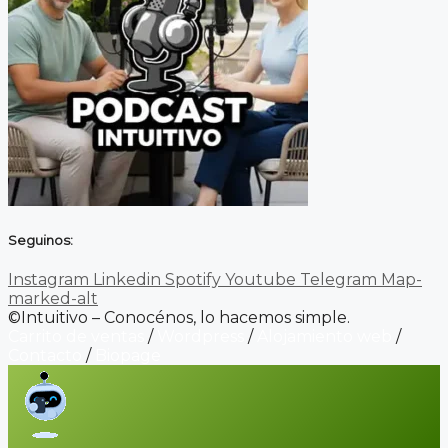
Seguinos:
Instagram
Linkedin
Spotify
Youtube
Telegram
Map-
marked-alt
©Intuitivo – Conocénos, lo hacemos simple.
Carrito de ventas
/
Wordpress
/
Alojamiento web
/
Contacto
/
Biopage