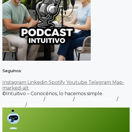
Seguinos:
Instagram
Linkedin
Spotify
Youtube
Telegram
Map-
marked-alt
©Intuitivo – Conocénos, lo hacemos simple.
Carrito de ventas
/
Wordpress
/
Alojamiento web
/
Contacto
/
Biopage