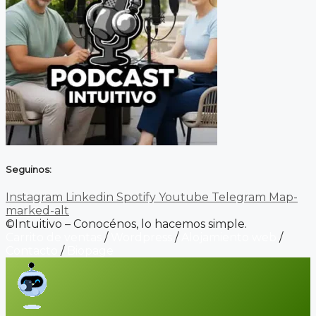
Seguinos:
Instagram
Linkedin
Spotify
Youtube
Telegram
Map-
marked-alt
©Intuitivo – Conocénos, lo hacemos simple.
Carrito de ventas
/
Wordpress
/
Alojamiento web
/
Contacto
/
Biopage