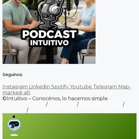
Seguinos:
Instagram
Linkedin
Spotify
Youtube
Telegram
Map-
marked-alt
©Intuitivo – Conocénos, lo hacemos simple.
Carrito de ventas
/
Wordpress
/
Alojamiento web
/
Contacto
/
Biopage