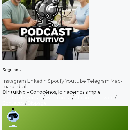
Seguinos:
Instagram
Linkedin
Spotify
Youtube
Telegram
Map-
marked-alt
©Intuitivo – Conocénos, lo hacemos simple.
Carrito de ventas
/
Wordpress
/
Alojamiento web
/
Contacto
/
Biopage