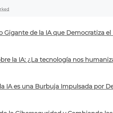
rked
o Gigante de la IA que Democratiza el
obre la IA: ¿La tecnología nos humani
e la IA es una Burbuja Impulsada por