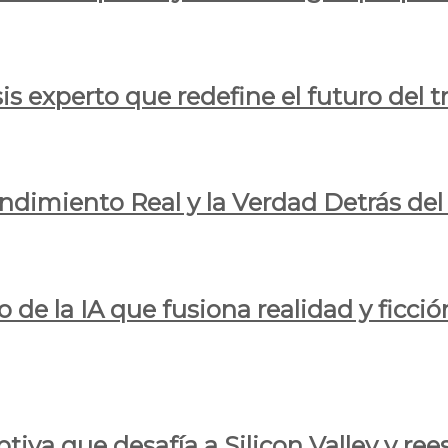
is experto que redefine el futuro del t
endimiento Real y la Verdad Detrás de
o de la IA que fusiona realidad y ficció
iva que desafía a Silicon Valley y reesc