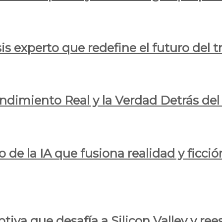
is experto que redefine el futuro del t
endimiento Real y la Verdad Detrás de
o de la IA que fusiona realidad y ficció
iva que desafía a Silicon Valley y reesc