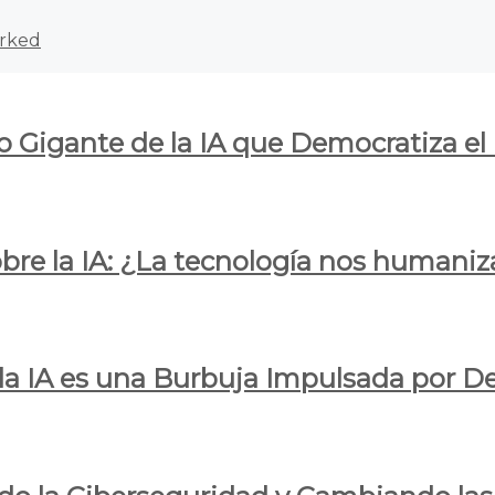
rked
o Gigante de la IA que Democratiza el
obre la IA: ¿La tecnología nos humani
e la IA es una Burbuja Impulsada por