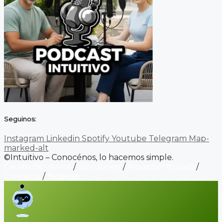
Seguinos:
Instagram
Linkedin
Spotify
Youtube
Telegram
Map-
marked-alt
©Intuitivo – Conocénos, lo hacemos simple.
Carrito de ventas
/
Wordpress
/
Alojamiento web
/
Contacto
/
Biopage