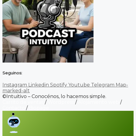
Seguinos:
Instagram
Linkedin
Spotify
Youtube
Telegram
Map-
marked-alt
©Intuitivo – Conocénos, lo hacemos simple.
Carrito de ventas
/
Wordpress
/
Alojamiento web
/
Contacto
/
Biopage