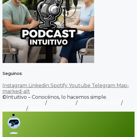
Seguinos:
Instagram
Linkedin
Spotify
Youtube
Telegram
Map-
marked-alt
©Intuitivo – Conocénos, lo hacemos simple.
Carrito de ventas
/
Wordpress
/
Alojamiento web
/
Contacto
/
Biopage