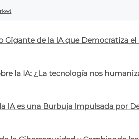
rked
o Gigante de la IA que Democratiza el
obre la IA: ¿La tecnología nos humani
e la IA es una Burbuja Impulsada por