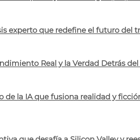
is experto que redefine el futuro del t
endimiento Real y la Verdad Detrás de
o de la IA que fusiona realidad y ficció
iva que desafía a Silicon Valley y reesc