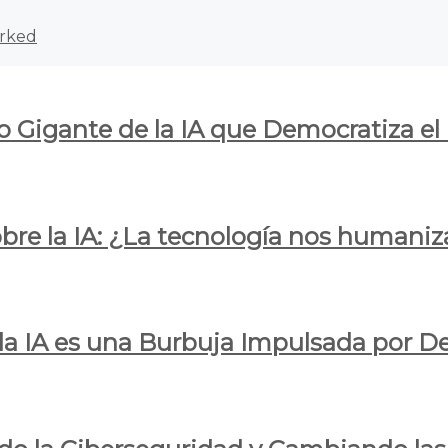
rked
o Gigante de la IA que Democratiza el
obre la IA: ¿La tecnología nos humani
e la IA es una Burbuja Impulsada por