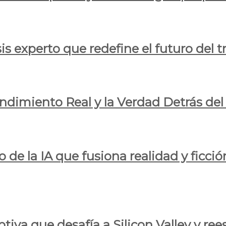
is experto que redefine el futuro del t
endimiento Real y la Verdad Detrás de
o de la IA que fusiona realidad y ficció
iva que desafía a Silicon Valley y reesc