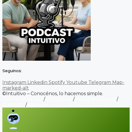
Seguinos:
Instagram
Linkedin
Spotify
Youtube
Telegram
Map-
marked-alt
©Intuitivo – Conocénos, lo hacemos simple.
Carrito de ventas
/
Wordpress
/
Alojamiento web
/
Contacto
/
Biopage