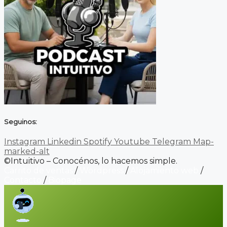
Seguinos:
Instagram
Linkedin
Spotify
Youtube
Telegram
Map-
marked-alt
©Intuitivo – Conocénos, lo hacemos simple.
Carrito de ventas
/
Wordpress
/
Alojamiento web
/
Contacto
/
Biopage