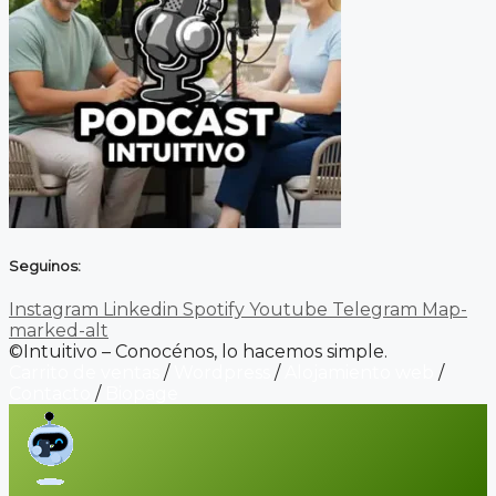
Seguinos:
Instagram
Linkedin
Spotify
Youtube
Telegram
Map-
marked-alt
©Intuitivo – Conocénos, lo hacemos simple.
Carrito de ventas
/
Wordpress
/
Alojamiento web
/
Contacto
/
Biopage