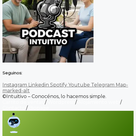
Seguinos:
Instagram
Linkedin
Spotify
Youtube
Telegram
Map-
marked-alt
©Intuitivo – Conocénos, lo hacemos simple.
Carrito de ventas
/
Wordpress
/
Alojamiento web
/
Contacto
/
Biopage