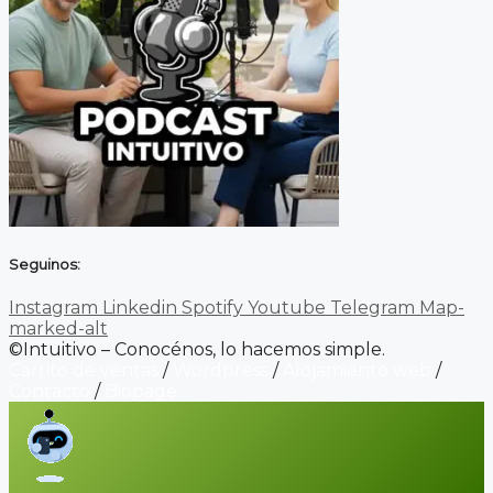
Seguinos:
Instagram
Linkedin
Spotify
Youtube
Telegram
Map-
marked-alt
©Intuitivo – Conocénos, lo hacemos simple.
Carrito de ventas
/
Wordpress
/
Alojamiento web
/
Contacto
/
Biopage