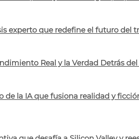
is experto que redefine el futuro del t
endimiento Real y la Verdad Detrás de
o de la IA que fusiona realidad y ficció
iva que desafía a Silicon Valley y reesc