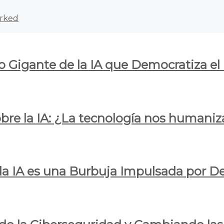
rked
o Gigante de la IA que Democratiza el
obre la IA: ¿La tecnología nos humani
e la IA es una Burbuja Impulsada por