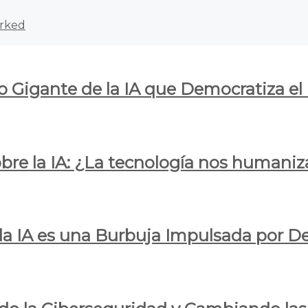
rked
o Gigante de la IA que Democratiza el
obre la IA: ¿La tecnología nos humani
e la IA es una Burbuja Impulsada por