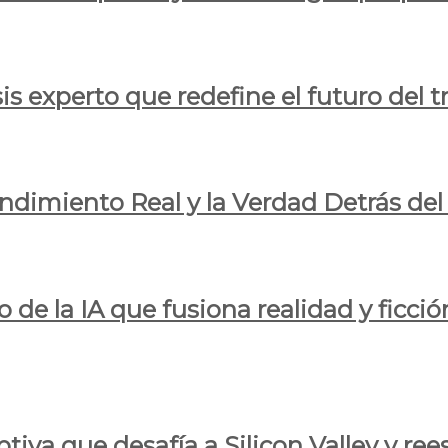
is experto que redefine el futuro del t
endimiento Real y la Verdad Detrás de
o de la IA que fusiona realidad y ficció
iva que desafía a Silicon Valley y reesc